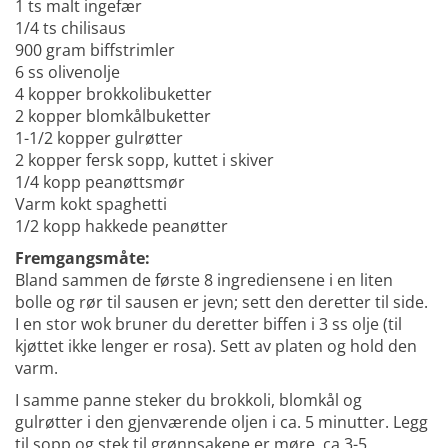
1 ts malt ingefær
1/4 ts chilisaus
900 gram biffstrimler
6 ss olivenolje
4 kopper brokkolibuketter
2 kopper blomkålbuketter
1-1/2 kopper gulrøtter
2 kopper fersk sopp, kuttet i skiver
1/4 kopp peanøttsmør
Varm kokt spaghetti
1/2 kopp hakkede peanøtter
Fremgangsmåte:
Bland sammen de første 8 ingrediensene i en liten
bolle og rør til sausen er jevn; sett den deretter til side.
I en stor wok bruner du deretter biffen i 3 ss olje (til
kjøttet ikke lenger er rosa). Sett av platen og hold den
varm.
I samme panne steker du brokkoli, blomkål og
gulrøtter i den gjenværende oljen i ca. 5 minutter. Legg
til sopp og stek til grønnsakene er møre, ca 3-5