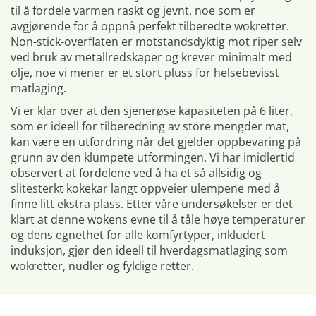
til å fordele varmen raskt og jevnt, noe som er
avgjørende for å oppnå perfekt tilberedte wokretter.
Non-stick-overflaten er motstandsdyktig mot riper selv
ved bruk av metallredskaper og krever minimalt med
olje, noe vi mener er et stort pluss for helsebevisst
matlaging.
Vi er klar over at den sjenerøse kapasiteten på 6 liter,
som er ideell for tilberedning av store mengder mat,
kan være en utfordring når det gjelder oppbevaring på
grunn av den klumpete utformingen. Vi har imidlertid
observert at fordelene ved å ha et så allsidig og
slitesterkt kokekar langt oppveier ulempene med å
finne litt ekstra plass. Etter våre undersøkelser er det
klart at denne wokens evne til å tåle høye temperaturer
og dens egnethet for alle komfyrtyper, inkludert
induksjon, gjør den ideell til hverdagsmatlaging som
wokretter, nudler og fyldige retter.