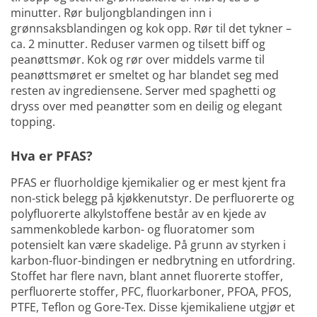
minutter. Rør buljongblandingen inn i
grønnsaksblandingen og kok opp. Rør til det tykner –
ca. 2 minutter. Reduser varmen og tilsett biff og
peanøttsmør. Kok og rør over middels varme til
peanøttsmøret er smeltet og har blandet seg med
resten av ingrediensene. Server med spaghetti og
dryss over med peanøtter som en deilig og elegant
topping.
Hva er PFAS?
PFAS er fluorholdige kjemikalier og er mest kjent fra
non-stick belegg på kjøkkenutstyr. De perfluorerte og
polyfluorerte alkylstoffene består av en kjede av
sammenkoblede karbon- og fluoratomer som
potensielt kan være skadelige. På grunn av styrken i
karbon-fluor-bindingen er nedbrytning en utfordring.
Stoffet har flere navn, blant annet fluorerte stoffer,
perfluorerte stoffer, PFC, fluorkarboner, PFOA, PFOS,
PTFE, Teflon og Gore-Tex. Disse kjemikaliene utgjør et