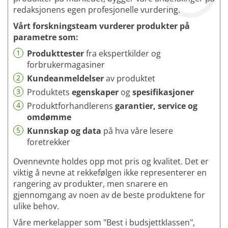
redaksjonens egen profesjonelle vurdering.
Vårt forskningsteam vurderer produkter på
parametre som:
1
Produkttester
fra ekspertkilder og
forbrukermagasiner
2
Kundeanmeldelser
av produktet
3
Produktets
egenskaper
og
spesifikasjoner
4
Produktforhandlerens
garantier, service og
omdømme
5
Kunnskap og data
på hva våre lesere
foretrekker
Ovennevnte holdes opp mot pris og kvalitet. Det er
viktig å nevne at rekkefølgen ikke representerer en
rangering av produkter, men snarere en
gjennomgang av noen av de beste produktene for
ulike behov.
Våre merkelapper som "Best i budsjettklassen",