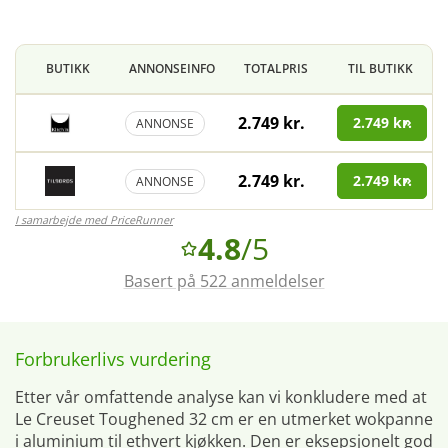
BUTIKK
ANNONSEINFO
TOTALPRIS
TIL BUTIKK
2.749 kr.
2.749 kr.
ANNONSE
2.749 kr.
2.749 kr.
ANNONSE
I samarbejde med PriceRunner
4.8
/5
Basert på 522 anmeldelser
Forbrukerlivs vurdering
Etter vår omfattende analyse kan vi konkludere med at
Le Creuset Toughened 32 cm er en utmerket wokpanne
i aluminium til ethvert kjøkken. Den er eksepsjonelt god