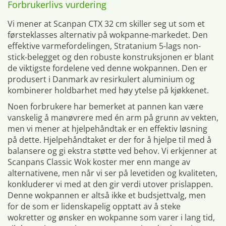
Forbrukerlivs vurdering
Vi mener at Scanpan CTX 32 cm skiller seg ut som et
førsteklasses alternativ på wokpanne-markedet. Den
effektive varmefordelingen, Stratanium 5-lags non-
stick-belegget og den robuste konstruksjonen er blant
de viktigste fordelene ved denne wokpannen. Den er
produsert i Danmark av resirkulert aluminium og
kombinerer holdbarhet med høy ytelse på kjøkkenet.
Noen forbrukere har bemerket at pannen kan være
vanskelig å manøvrere med én arm på grunn av vekten,
men vi mener at hjelpehåndtak er en effektiv løsning
på dette. Hjelpehåndtaket er der for å hjelpe til med å
balansere og gi ekstra støtte ved behov. Vi erkjenner at
Scanpans Classic Wok koster mer enn mange av
alternativene, men når vi ser på levetiden og kvaliteten,
konkluderer vi med at den gir verdi utover prislappen.
Denne wokpannen er altså ikke et budsjettvalg, men
for de som er lidenskapelig opptatt av å steke
wokretter og ønsker en wokpanne som varer i lang tid,