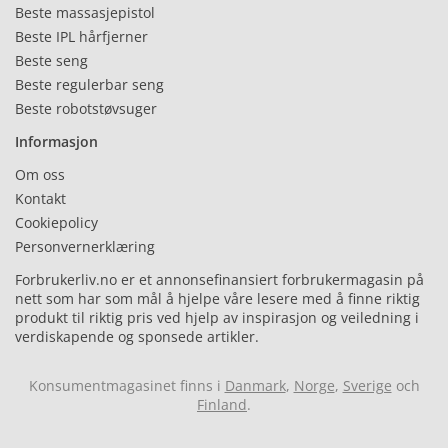
Beste massasjepistol
Beste IPL hårfjerner
Beste seng
Beste regulerbar seng
Beste robotstøvsuger
Informasjon
Om oss
Kontakt
Cookiepolicy
Personvernerklæring
Forbrukerliv.no er et annonsefinansiert forbrukermagasin på
nett som har som mål å hjelpe våre lesere med å finne riktig
produkt til riktig pris ved hjelp av inspirasjon og veiledning i
verdiskapende og sponsede artikler.
Konsumentmagasinet finns i
Danmark
,
Norge
,
Sverige
och
Finland
.