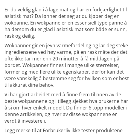
Er du veldig glad i å lage mat og har en forkjærlighet til
asiatisk mat? Da lønner det seg at du kjøper deg en
wokpanne. En wokpanne er en essensiell type panne å
ha dersom du er glad i asiatisk mat som både er sunn,
rask og deilig.
Wokpanner gir en jevn varmefordeling og lar deg steke
ingrediensene ved høy varme, på en rask måte der det
ofte ikke tar mer enn 20 minutter å få middagen på
bordet. Wokpanner finnes i mange ulike størrelser,
former og med flere ulike egenskaper, derfor kan det
være vanskelig å bestemme seg for hvilken som er best
til akkurat dine behov.
Vi har gjort arbeidet med å finne frem til noen av de
beste wokpannene og i tillegg sjekket hva brukerne har
å si om hver enkelt modell. Du finner 6 topp-modeller i
denne artikkelen, og hver av disse wokpannene er
verdt å investere i.
Legg merke til at Forbrukerliv ikke tester produktene