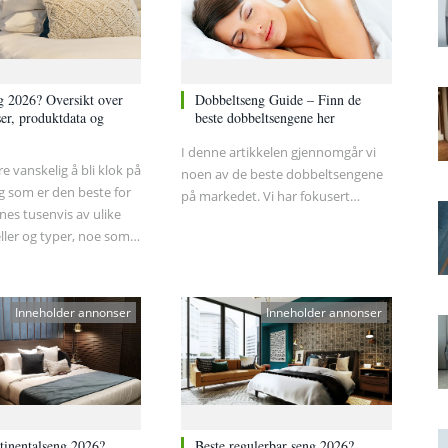
g 2026? Oversikt over
Dobbeltseng Guide – Finn de
er, produktdata og
beste dobbeltsengene her
I denne artikkelen gjennomgår vi
e vanskelig å bli klok på
noen av de beste dobbeltsengene
g som er den beste for
på markedet. Vi har fokusert…
nes tusenvis av ulike
ler og typer, noe som
sto vanskeligere å
jennom sengejungelen.
Inneholder annonser
Inneholder annonser
tinentalseng 2026?
Beste regulerbar seng 2026?