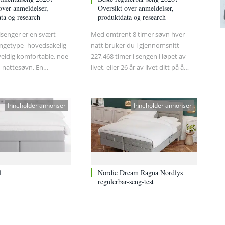
over anmeldelser,
Oversikt over anmeldelser,
ta og research
produktdata og research
senger er en svært
Med omtrent 8 timer søvn hver
ngetype -hovedsakelig
natt bruker du i gjennomsnitt
 veldig komfortable, noe
227,468 timer i sengen i løpet av
 nattesøvn. En
livet, eller 26 år av livet ditt på å
seng er også lettere å
sove. Søvnen din, både mengde og
inn og ut av, og man
kvalitet, har stor betydning for ditt
 fast en sengegavl for
energinivå og generelle velvære.
Inneholder annonser
Inneholder annonser
i ryggen når man sitter
Derfor er det viktig å sørge for at
. Her er en guide til
du både har en god seng og riktige
velger den riktige
soveforhold.
sengen for deg.
l
Nordic Dream Ragna Nordlys
regulerbar-seng-test