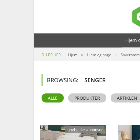
Hjem o
»
»
DU ER HER:
Hjem
Hjem og hage
Soveromm
BROWSING:
SENGER
ALLE
PRODUKTER
ARTIKLEN
Inneholder annonser