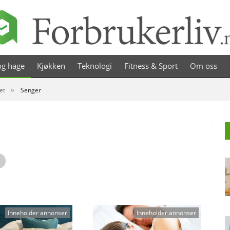
g hage
Kjøkken
Teknologi
Fitness & Sport
Om oss
»
et
Senger
Inneholder annonser
Inneholder annonser