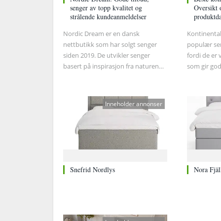
senger av topp kvalitet og
Oversikt 
strålende kundeanmeldelser
produktda
Nordic Dream er en dansk
Kontinental
nettbutikk som har solgt senger
populær se
siden 2019. De utvikler senger
fordi de er
basert på inspirasjon fra naturen
som gir god
og minimalistisk nordisk design,
kontinental
samtidig som de er opptatt av godt
komme seg 
håndverk.
kan montere
Inneholder annonser
god støtte 
opp i sengen
hvordan du 
kontinental
Snefrid Nordlys
Nora Fjäl