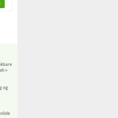
akbare
t-i-
g og
n
solide