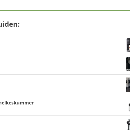
uiden:
g melkeskummer