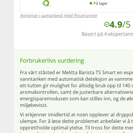
På lager
Annonse i samarbeid med Pricerunner
4.9
/5
Basert på 4 ekspertan
Forbrukerlivs vurdering
Fra vårt ståsted er Melitta Barista TS Smart en 
vanntanken med automatisk deteksjon av vannmengd
ett-tutten gir mulighet for allsidig bruk opp til 1
aromakontrollen, samt de justerbare alternativene 
energisparemodusen som kan stilles inn, og de 
miljøbevisst.
Vi erkjenner imidlertid at noen opplever at drypp
ulempe. For å løse dette problemet anbefaler vi 
opprettholde optimal ytelse. Til tross for dette me