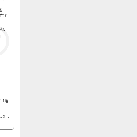
og
for
ste
ring
ell,