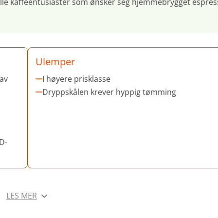
 alle kaffeentusiaster som ønsker seg hjemmebrygget espres
Ulemper
av
I høyere prisklasse
Dryppskålen krever hyppig tømming
D-
LES MER