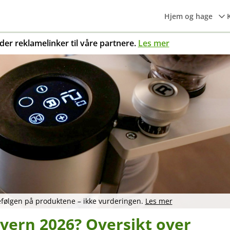
Hjem og hage
er reklamelinker til våre partnere.
Les mer
kefølgen på produktene – ikke vurderingen.
Les mer
vern 2026? Oversikt over