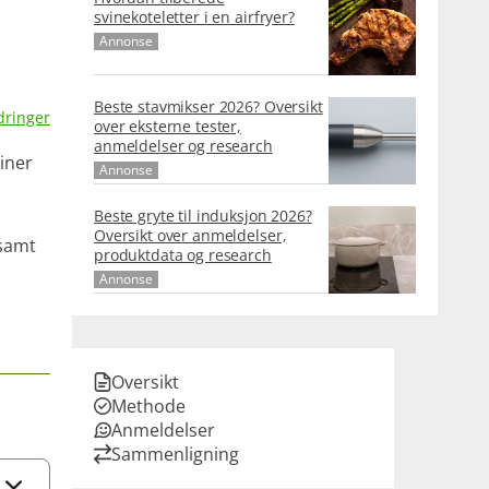
svinekoteletter i en airfryer?
Annonse
Beste stavmikser 2026? Oversikt
dringer
over eksterne tester,
anmeldelser og research
iner
Annonse
Beste gryte til induksjon 2026?
Oversikt over anmeldelser,
 samt
produktdata og research
Annonse
Oversikt
Methode
Anmeldelser
Sammenligning