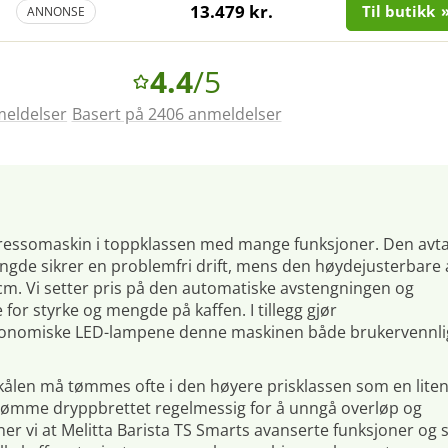
13.479 kr.
Til butikk
ANNONSE
4.4
/5
meldelser
Basert på 2406 anmeldelser
espressomaskin i toppklassen med mange funksjoner. Den avt
e sikrer en problemfri drift, mens den høydejusterbare al
40 cm. Vi setter pris på den automatiske avstengningen og
for styrke og mengde på kaffen. I tillegg gjør
økonomiske LED-lampene denne maskinen både brukervennli
skålen må tømmes ofte i den høyere prisklassen som en lite
å tømme dryppbrettet regelmessig for å unngå overløp og
ner vi at Melitta Barista TS Smarts avanserte funksjoner og 