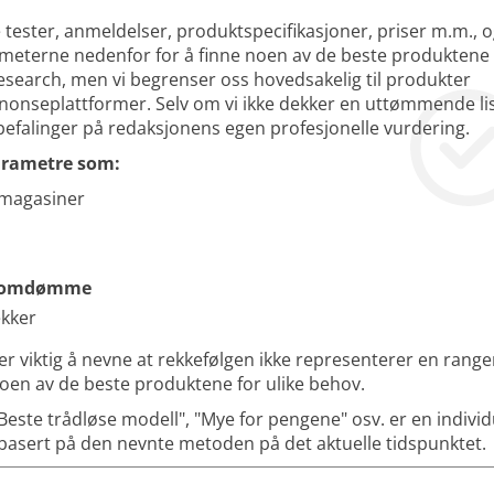
 tester, anmeldelser, produktspecifikasjoner, priser m.m., 
ameterne nedenfor for å finne noen av de beste produktene 
research, men vi begrenser oss hovedsakelig til produkter
nnonseplattformer. Selv om vi ikke dekker en uttømmende li
befalinger på redaksjonens egen profesjonelle vurdering.
arametre som:
rmagasiner
og omdømme
ekker
er viktig å nevne at rekkefølgen ikke representerer en range
en av de beste produktene for ulike behov.
este trådløse modell", "Mye for pengene" osv. er en individu
basert på den nevnte metoden på det aktuelle tidspunktet.