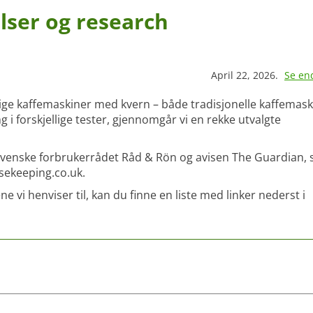
lser og research
April 22, 2026.
Se en
llige kaffemaskiner med kvern – både tradisjonelle kaffemask
i forskjellige tester, gjennomgår vi en rekke utvalgte
 svenske forbrukerrådet Råd & Rön og avisen The Guardian,
ekeeping.co.uk.
i henviser til, kan du finne en liste med linker nederst i