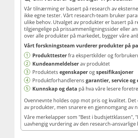
Vår tilnærming er basert på research av eksterne
ikke egne tester. Vårt research-team bruker par
ulike behov. Utvalget av produkter er basert på 
tilgjengelige på prissammenligningssider eller a
over alle produkter på markedet, bygger våre an
Vårt forskningsteam vurderer produkter på p
1
Produkttester
fra ekspertkilder og forbruke
2
Kundeanmeldelser
av produktet
3
Produktets
egenskaper
og
spesifikasjoner
4
Produktforhandlerens
garantier, service 
5
Kunnskap og data
på hva våre lesere foretr
Ovennevnte holdes opp mot pris og kvalitet. Det 
av produkter, men snarere en gjennomgang av no
Våre merkelapper som "Best i budsjettklassen", "B
uavhengig vurdering av den research-ansvarlige 