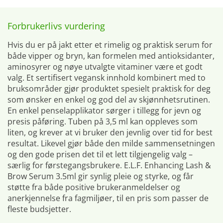
Forbrukerlivs vurdering
Hvis du er på jakt etter et rimelig og praktisk serum for
både vipper og bryn, kan formelen med antioksidanter,
aminosyrer og nøye utvalgte vitaminer være et godt
valg. Et sertifisert vegansk innhold kombinert med to
bruksområder gjør produktet spesielt praktisk for deg
som ønsker en enkel og god del av skjønnhetsrutinen.
En enkel penselapplikator sørger i tillegg for jevn og
presis påføring. Tuben på 3,5 ml kan oppleves som
liten, og krever at vi bruker den jevnlig over tid for best
resultat. Likevel gjør både den milde sammensetningen
og den gode prisen det til et lett tilgjengelig valg –
særlig for førstegangsbrukere. E.L.F. Enhancing Lash &
Brow Serum 3.5ml gir synlig pleie og styrke, og får
støtte fra både positive brukeranmeldelser og
anerkjennelse fra fagmiljøer, til en pris som passer de
fleste budsjetter.