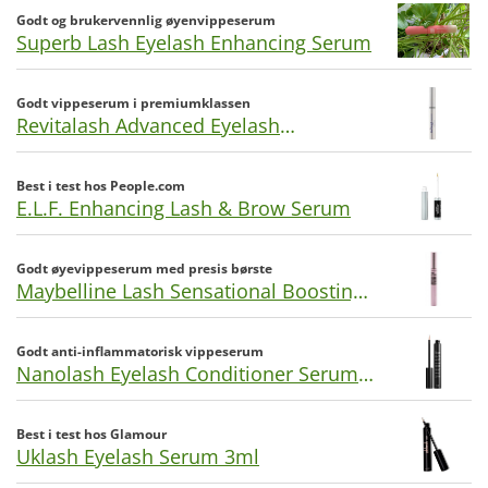
Godt og brukervennlig øyenvippeserum
Superb Lash Eyelash Enhancing Serum
Godt vippeserum i premiumklassen
Revitalash Advanced Eyelash
Conditioner 3,5ml
Best i test hos People.com
E.L.F. Enhancing Lash & Brow Serum
Godt øyevippeserum med presis børste
Maybelline Lash Sensational Boosting
Serum 5.3ml
Godt anti-inflammatorisk vippeserum
Nanolash Eyelash Conditioner Serum
3ml
Best i test hos Glamour
Uklash Eyelash Serum 3ml