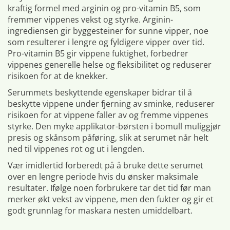
kraftig formel med arginin og pro-vitamin B5, som
fremmer vippenes vekst og styrke. Arginin-
ingrediensen gir byggesteiner for sunne vipper, noe
som resulterer i lengre og fyldigere vipper over tid.
Pro-vitamin B5 gir vippene fuktighet, forbedrer
vippenes generelle helse og fleksibilitet og reduserer
risikoen for at de knekker.
Serummets beskyttende egenskaper bidrar til å
beskytte vippene under fjerning av sminke, reduserer
risikoen for at vippene faller av og fremme vippenes
styrke. Den myke applikator-børsten i bomull muliggjør
presis og skånsom påføring, slik at serumet når helt
ned til vippenes rot og ut i lengden.
Vær imidlertid forberedt på å bruke dette serumet
over en lengre periode hvis du ønsker maksimale
resultater. Ifølge noen forbrukere tar det tid før man
merker økt vekst av vippene, men den fukter og gir et
godt grunnlag for maskara nesten umiddelbart.