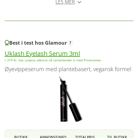
LES MER
Best i test hos Glamour
Uklash Eyelash Serum 3ml
» 319 Kr. hos Luxplus akkurat nå samarbeider vi med Pricerunner
Øyevippeserum med plantebasert, vegansk formel
BUTIKK
ANNONSEINFO
TOTALPRIS
TIL BUTIKK