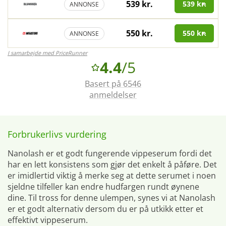
539 kr.
539 kr.
ANNONSE
550 kr.
550 kr.
ANNONSE
I samarbejde med PriceRunner
4.4
/5
Basert på 6546
anmeldelser
Forbrukerlivs vurdering
Nanolash er et godt fungerende vippeserum fordi det
har en lett konsistens som gjør det enkelt å påføre. Det
er imidlertid viktig å merke seg at dette serumet i noen
sjeldne tilfeller kan endre hudfargen rundt øynene
dine. Til tross for denne ulempen, synes vi at Nanolash
er et godt alternativ dersom du er på utkikk etter et
effektivt vippeserum.