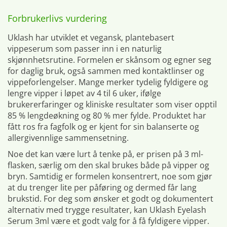
Forbrukerlivs vurdering
Uklash har utviklet et vegansk, plantebasert
vippeserum som passer inn i en naturlig
skjønnhetsrutine. Formelen er skånsom og egner seg
for daglig bruk, også sammen med kontaktlinser og
vippeforlengelser. Mange merker tydelig fyldigere og
lengre vipper i løpet av 4 til 6 uker, ifølge
brukererfaringer og kliniske resultater som viser opptil
85 % lengdeøkning og 80 % mer fylde. Produktet har
fått ros fra fagfolk og er kjent for sin balanserte og
allergivennlige sammensetning.
Noe det kan være lurt å tenke på, er prisen på 3 ml-
flasken, særlig om den skal brukes både på vipper og
bryn. Samtidig er formelen konsentrert, noe som gjør
at du trenger lite per påføring og dermed får lang
brukstid. For deg som ønsker et godt og dokumentert
alternativ med trygge resultater, kan Uklash Eyelash
Serum 3ml være et godt valg for å få fyldigere vipper.