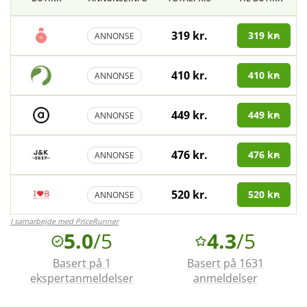
319 kr.
319 kr.
ANNONSE
410 kr.
410 kr.
ANNONSE
449 kr.
449 kr.
ANNONSE
476 kr.
476 kr.
ANNONSE
520 kr.
520 kr.
ANNONSE
I samarbejde med PriceRunner
5.0
/5
4.3
/5
Basert på 1
Basert på 1631
ekspertanmeldelser
anmeldelser