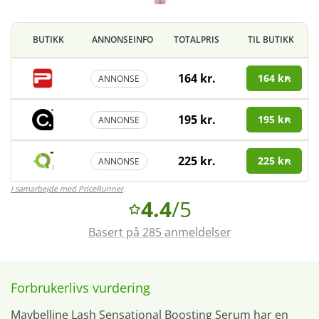
BUTIKK
ANNONSEINFO
TOTALPRIS
TIL BUTIKK
164 kr.
164 kr.
ANNONSE
195 kr.
195 kr.
ANNONSE
225 kr.
225 kr.
ANNONSE
I samarbejde med PriceRunner
4.4
/5
Basert på 285 anmeldelser
Forbrukerlivs vurdering
Maybelline Lash Sensational Boosting Serum har en