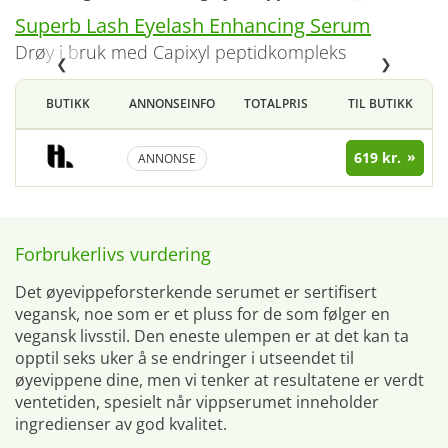
Superb Lash Eyelash Enhancing Serum
drøy i bruk med Capixyl peptidkompleks
❮
❯
BUTIKK
ANNONSEINFO
TOTALPRIS
TIL BUTIKK
619 kr.
ANNONSE
Forbrukerlivs vurdering
Det øyevippeforsterkende serumet er sertifisert
vegansk, noe som er et pluss for de som følger en
vegansk livsstil. Den eneste ulempen er at det kan ta
opptil seks uker å se endringer i utseendet til
øyevippene dine, men vi tenker at resultatene er verdt
ventetiden, spesielt når vippserumet inneholder
ingredienser av god kvalitet.