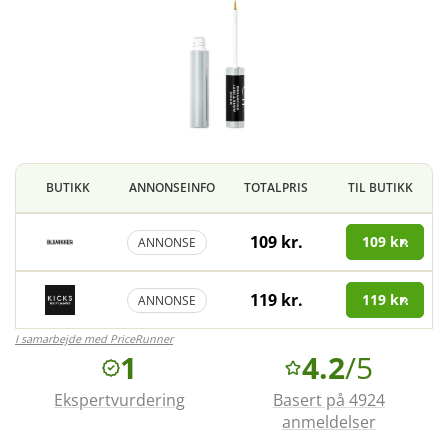
BUTIKK
ANNONSEINFO
TOTALPRIS
TIL BUTIKK
109 kr.
109 kr.
ANNONSE
119 kr.
119 kr.
ANNONSE
I samarbejde med PriceRunner
1
4.2
/5
Ekspertvurdering
Basert på 4924
anmeldelser