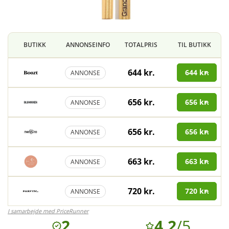
BUTIKK
ANNONSEINFO
TOTALPRIS
TIL BUTIKK
644 kr.
644 kr.
ANNONSE
656 kr.
656 kr.
ANNONSE
656 kr.
656 kr.
ANNONSE
663 kr.
663 kr.
ANNONSE
720 kr.
720 kr.
ANNONSE
I samarbejde med PriceRunner
2
4.2
/5