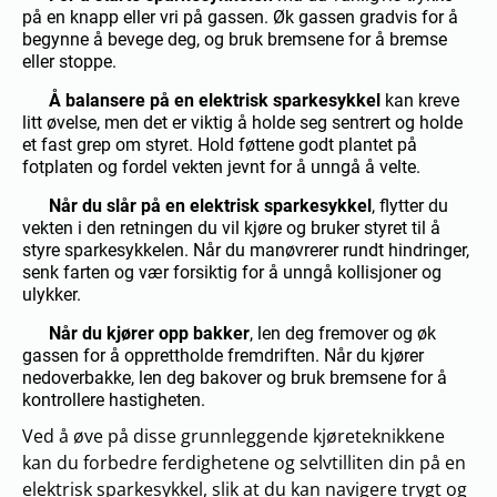
på en knapp eller vri på gassen. Øk gassen gradvis for å
begynne å bevege deg, og bruk bremsene for å bremse
eller stoppe.
Å balansere på en elektrisk sparkesykkel
kan kreve
litt øvelse, men det er viktig å holde seg sentrert og holde
et fast grep om styret. Hold føttene godt plantet på
fotplaten og fordel vekten jevnt for å unngå å velte.
Når du slår på en elektrisk sparkesykkel
, flytter du
vekten i den retningen du vil kjøre og bruker styret til å
styre sparkesykkelen. Når du manøvrerer rundt hindringer,
senk farten og vær forsiktig for å unngå kollisjoner og
ulykker.
Når du kjører opp bakker
, len deg fremover og øk
gassen for å opprettholde fremdriften. Når du kjører
nedoverbakke, len deg bakover og bruk bremsene for å
kontrollere hastigheten.
Ved å øve på disse grunnleggende kjøreteknikkene
kan du forbedre ferdighetene og selvtilliten din på en
elektrisk sparkesykkel, slik at du kan navigere trygt og