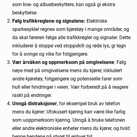
som kne- og albuebeskyttere, kan også gi ekstra
beskyttelse.
Følg trafikkreglene og signalene:
Elektriske
sparkesykler regnes som kjøretøy i mange områder, og
da skal føreren følge alle trafikkregler og signaler. Dette
inkluderer å stoppe ved stoppskilt og røde lys, gi tegn
for å svinge og vike for fotgjengere.
Vær årvåken og oppmerksom på omgivelsene
: Følg
nøye med på omgivelsene mens du kjører, inkludert
andre kjøretøy, fotgjengere og potensielle farer som
hull eller hindringer i veien. Vær forberedt på å reagere
raskt på endringer.
Unngå distraksjoner
, for eksempel bruk av telefon
mens du kjører: Ufokusert kjøring kan være like farlig
som uoppmerksom kjøring. Unngå å bruke telefonen
eller andre elektroniske enheter mens du kjører, og hold
begge hendene på styret til enhver tid.