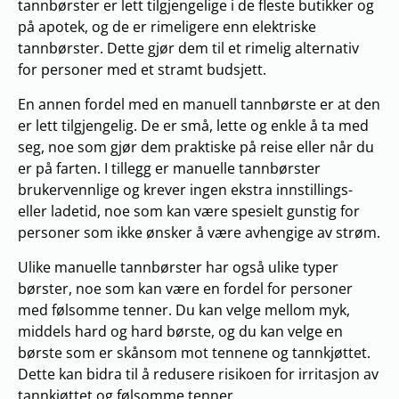
tannbørster er lett tilgjengelige i de fleste butikker og
på apotek, og de er rimeligere enn elektriske
tannbørster. Dette gjør dem til et rimelig alternativ
for personer med et stramt budsjett.
En annen fordel med en manuell tannbørste er at den
er lett tilgjengelig. De er små, lette og enkle å ta med
seg, noe som gjør dem praktiske på reise eller når du
er på farten. I tillegg er manuelle tannbørster
brukervennlige og krever ingen ekstra innstillings-
eller ladetid, noe som kan være spesielt gunstig for
personer som ikke ønsker å være avhengige av strøm.
Ulike manuelle tannbørster har også ulike typer
børster, noe som kan være en fordel for personer
med følsomme tenner. Du kan velge mellom myk,
middels hard og hard børste, og du kan velge en
børste som er skånsom mot tennene og tannkjøttet.
Dette kan bidra til å redusere risikoen for irritasjon av
tannkjøttet og følsomme tenner.