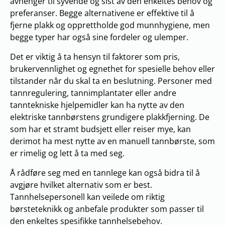
avhenger til syvende og sist av den enkeltes behov og
preferanser. Begge alternativene er effektive til å
fjerne plakk og opprettholde god munnhygiene, men
begge typer har også sine fordeler og ulemper.
Det er viktig å ta hensyn til faktorer som pris,
brukervennlighet og egnethet for spesielle behov eller
tilstander når du skal ta en beslutning. Personer med
tannregulering, tannimplantater eller andre
tanntekniske hjelpemidler kan ha nytte av den
elektriske tannbørstens grundigere plakkfjerning. De
som har et stramt budsjett eller reiser mye, kan
derimot ha mest nytte av en manuell tannbørste, som
er rimelig og lett å ta med seg.
Å rådføre seg med en tannlege kan også bidra til å
avgjøre hvilket alternativ som er best.
Tannhelsepersonell kan veilede om riktig
børsteteknikk og anbefale produkter som passer til
den enkeltes spesifikke tannhelsebehov.