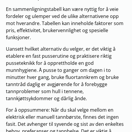
En sammenligningstabell kan være nyttig for å veie
fordeler og ulemper ved de ulike alternativene opp
mot hverandre. Tabellen kan inneholde faktorer som
pris, effektivitet, brukervennlighet og spesielle
funksjoner.
Uansett hvilket alternativ du velger, er det viktig å
etablere en fast pusserutine og praktisere riktig
pusseteknikk for å opprettholde en god
munnhygiene. Å pusse to ganger om dagen i to
minutter hver gang, bruke fluortannkrem og bruke
tanntråd daglig er avgjørende for å forebygge
tannproblemer som hull i tennene,
tannkjøttsykdommer og dårlig ånde.
For å oppsummere: Når du skal velge mellom en
elektrisk eller manuell tannbørste, finnes det ingen
fasit. Det avhenger til syvende og sist av den enkeltes
behov, preferanser og tannhelse. Det er viktig å