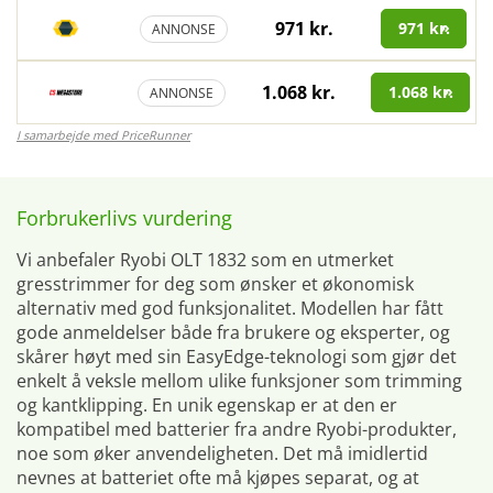
971 kr.
971 kr.
ANNONSE
1.068 kr.
1.068 kr.
ANNONSE
I samarbejde med PriceRunner
Forbrukerlivs vurdering
Vi anbefaler Ryobi OLT 1832 som en utmerket
gresstrimmer for deg som ønsker et økonomisk
alternativ med god funksjonalitet. Modellen har fått
gode anmeldelser både fra brukere og eksperter, og
skårer høyt med sin EasyEdge-teknologi som gjør det
enkelt å veksle mellom ulike funksjoner som trimming
og kantklipping. En unik egenskap er at den er
kompatibel med batterier fra andre Ryobi-produkter,
noe som øker anvendeligheten. Det må imidlertid
nevnes at batteriet ofte må kjøpes separat, og at