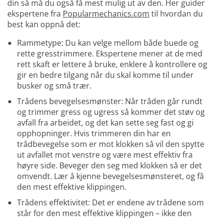
din så må du også få mest mulig ut av den. Her guider
ekspertene fra
Popularmechanics.com
til hvordan du
best kan oppnå det:
Rammetype: Du kan velge mellom både buede og
rette gresstrimmere. Ekspertene mener at de med
rett skaft er lettere å bruke, enklere å kontrollere og
gir en bedre tilgang når du skal komme til under
busker og små trær.
Trådens bevegelsesmønster: Når tråden går rundt
og trimmer gress og ugress så kommer det støv og
avfall fra arbeidet, og det kan sette seg fast og gi
opphopninger. Hvis trimmeren din har en
trådbevegelse som er mot klokken så vil den spytte
ut avfallet mot venstre og være mest effektiv fra
høyre side. Beveger den seg med klokken så er det
omvendt. Lær å kjenne bevegelsesmønsteret, og få
den mest effektive klippingen.
Trådens effektivitet: Det er endene av trådene som
står for den mest effektive klippingen – ikke den