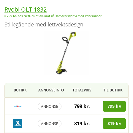
Ryobi OLT 1832
» 799 Kr. hos NetOnNet akkurat nå samarbeider vi med Pricerunner
Stillegående med lettvektsdesign
BUTIKK
ANNONSEINFO
TOTALPRIS
TIL BUTIKK
799 kr.
799 kr.
ANNONSE
819 kr.
819 kr.
ANNONSE