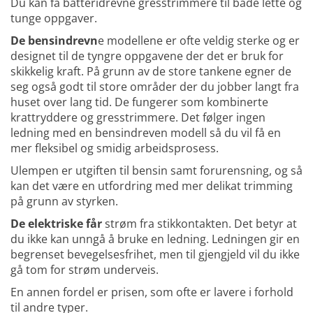
Du kan få batteridrevne gresstrimmere til både lette og
tunge oppgaver.
De bensindrevn
e modellene er ofte veldig sterke og er
designet til de tyngre oppgavene der det er bruk for
skikkelig kraft. På grunn av de store tankene egner de
seg også godt til store områder der du jobber langt fra
huset over lang tid. De fungerer som kombinerte
krattryddere og gresstrimmere. Det følger ingen
ledning med en bensindreven modell så du vil få en
mer fleksibel og smidig arbeidsprosess.
Ulempen er utgiften til bensin samt forurensning, og så
kan det være en utfordring med mer delikat trimming
på grunn av styrken.
De elektriske får
strøm fra stikkontakten. Det betyr at
du ikke kan unngå å bruke en ledning. Ledningen gir en
begrenset bevegelsesfrihet, men til gjengjeld vil du ikke
gå tom for strøm underveis.
En annen fordel er prisen, som ofte er lavere i forhold
til andre typer.