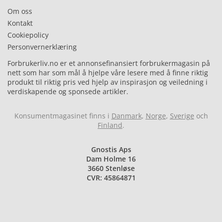
Om oss
Kontakt
Cookiepolicy
Personvernerklæring
Forbrukerliv.no er et annonsefinansiert forbrukermagasin på
nett som har som mål å hjelpe våre lesere med å finne riktig
produkt til riktig pris ved hjelp av inspirasjon og veiledning i
verdiskapende og sponsede artikler.
Konsumentmagasinet finns i
Danmark
,
Norge
,
Sverige
och
Finland
.
Gnostis Aps
Dam Holme 16
3660 Stenløse
CVR: 45864871