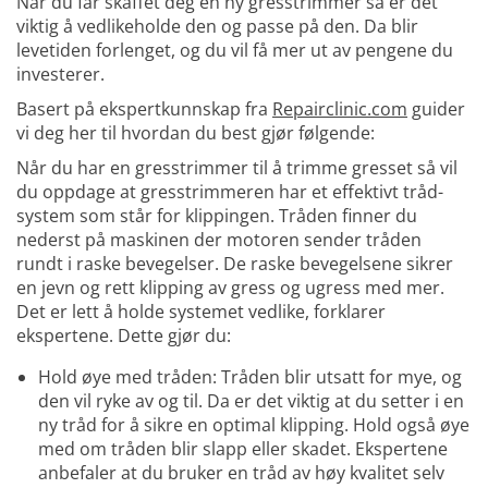
Når du får skaffet deg en ny gresstrimmer så er det
viktig å vedlikeholde den og passe på den. Da blir
levetiden forlenget, og du vil få mer ut av pengene du
investerer.
Basert på ekspertkunnskap fra
Repairclinic.com
guider
vi deg her til hvordan du best gjør følgende:
Når du har en gresstrimmer til å trimme gresset så vil
du oppdage at gresstrimmeren har et effektivt tråd-
system som står for klippingen. Tråden finner du
nederst på maskinen der motoren sender tråden
rundt i raske bevegelser. De raske bevegelsene sikrer
en jevn og rett klipping av gress og ugress med mer.
Det er lett å holde systemet vedlike, forklarer
ekspertene. Dette gjør du:
Hold øye med tråden: Tråden blir utsatt for mye, og
den vil ryke av og til. Da er det viktig at du setter i en
ny tråd for å sikre en optimal klipping. Hold også øye
med om tråden blir slapp eller skadet. Ekspertene
anbefaler at du bruker en tråd av høy kvalitet selv