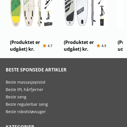
Bestway Hydro Force
Sup brett Hydro-Force
Wate
Kahawai
White Cap
(Produktet er
(Produktet er
(Pro
4.7
4.5
udgået) kr.
udgået) kr.
udgå
BESTE SPONSEDE ARTIKLER
Beste massasjepistol
Beste IPL hårfjerner
Beste seng
Beste regulerbar seng
Beste robotstøvsuger
KATEGORIER