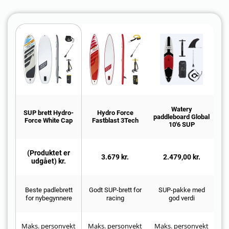
Watery
SUP brett Hydro-
Hydro Force
paddleboard Global
Force White Cap
Fastblast 3Tech
10'6 SUP
(Produktet er
3.679 kr.
2.479,00 kr.
udgået) kr.
Beste padlebrett
Godt SUP-brett for
SUP-pakke med
for nybegynnere
racing
god verdi
Maks. personvekt
Maks. personvekt
Maks. personvekt