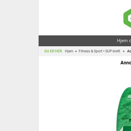
For
Hjem o
DU ER HER:
Hjem
»
Fitness & Sport
•
SUP-brett
» Aqua
Anno