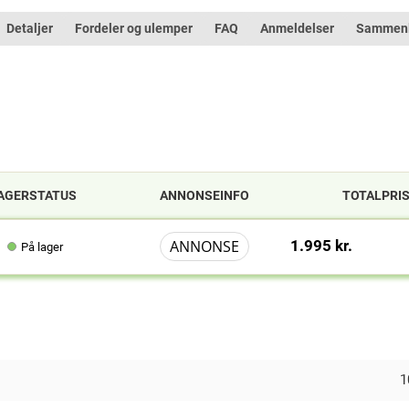
Detaljer
Fordeler og ulemper
FAQ
Anmeldelser
Sammenl
AGERSTATUS
ANNONSEINFO
TOTALPRI
ANNONSE
1.995 kr.
På lager
1