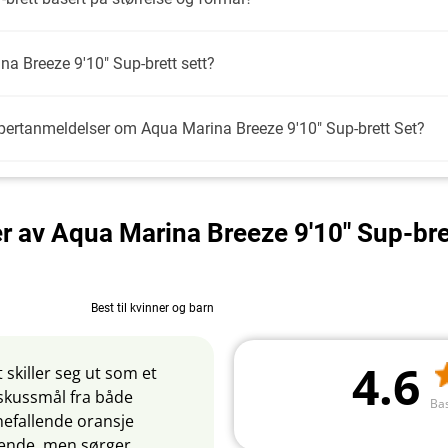
na Breeze 9'10" Sup-brett sett?
spertanmeldelser om Aqua Marina Breeze 9'10" Sup-brett Set?
r av Aqua Marina Breeze 9'10" Sup-bre
Best til kvinner og barn
4.6
skiller seg ut som et
 skussmål fra både
Ba
nefallende oransje
llende, men sørger