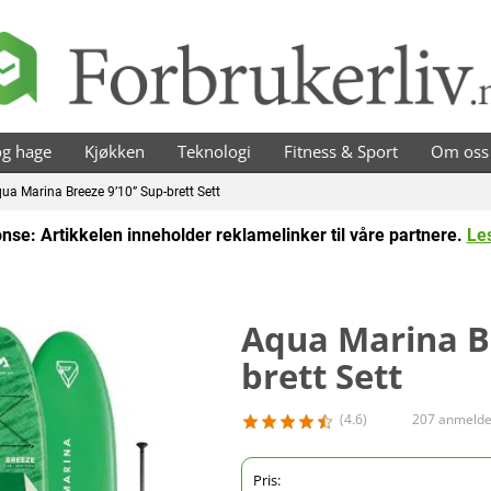
brukerliv
g hage
Kjøkken
Teknologi
Fitness & Sport
Om oss
 Marina Breeze 9’10” Sup-brett Sett
nse: Artikkelen inneholder reklamelinker til våre partnere.
Le
Aqua Marina Br
brett Sett
(4.6)
207 anmelde
Pris: