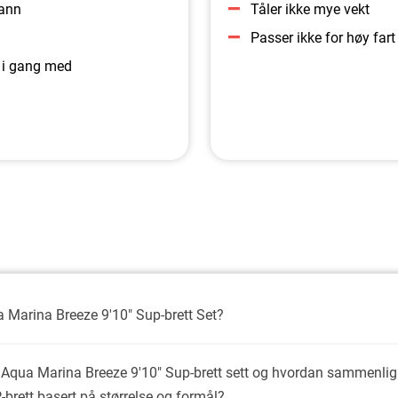
vann
Tåler ikke mye vekt
Passer ikke for høy fart
 i gang med
a Marina Breeze 9'10" Sup-brett Set?
 Aqua Marina Breeze 9'10" Sup-brett sett og hvordan sammenlig
-brett basert på størrelse og formål?