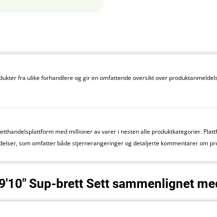
kter fra ulike forhandlere og gir en omfattende oversikt over produktanmeldels
thandelsplattform med millioner av varer i nesten alle produktkategorier. Plattf
elser, som omfatter både stjernerangeringer og detaljerte kommentarer om pr
9'10" Sup-brett Sett sammenlignet me