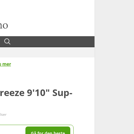
s mer
eeze 9'10" Sup-
lser
Gå for den beste