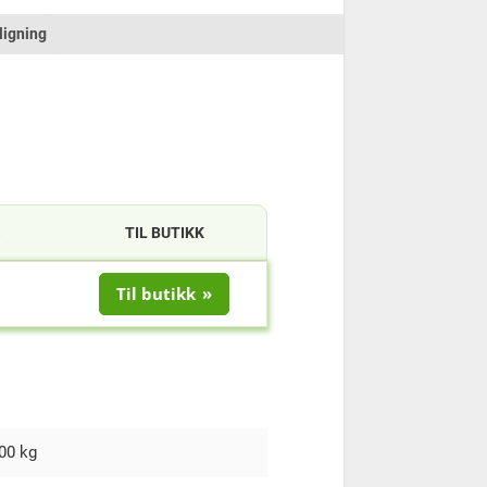
igning
S
TIL BUTIKK
Til butikk
00 kg