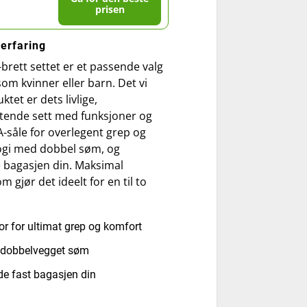
prisen
 erfaring
brett settet er et passende valg
om kvinner eller barn. Det vi
tet er dets livlige,
ttende sett med funksjoner og
A-såle for overlegent grep og
ogi med dobbel søm, og
e bagasjen din. Maksimal
 gjør det ideelt for en til to
 for ultimat grep og komfort
 dobbelvegget søm
de fast bagasjen din