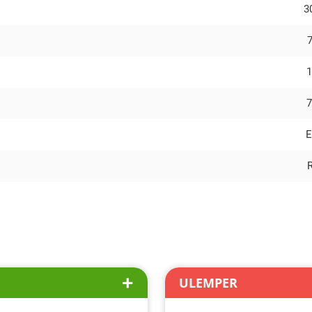
3
7
1
7
E
ULEMPER