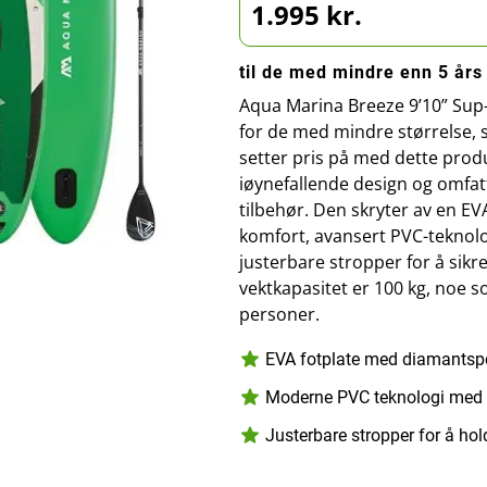
1.995 kr.
til de med mindre enn 5 års
Aqua Marina Breeze 9’10” Sup-
for de med mindre størrelse, s
setter pris på med dette produk
iøynefallende design og omfa
tilbehør. Den skryter av en EV
komfort, avansert PVC-teknol
justerbare stropper for å sikr
vektkapasitet er 100 kg, noe som
personer.
EVA fotplate med diamantspor
Moderne PVC teknologi med
Justerbare stropper for å hol