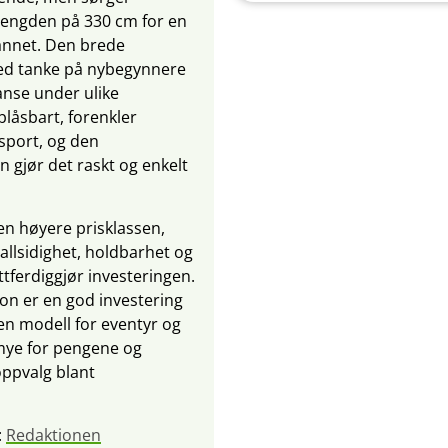
engden på 330 cm for en
vannet. Den brede
ed tanke på nybegynnere
anse under ulike
blåsbart, forenkler
sport, og den
gjør det raskt og enkelt
 den høyere prisklassen,
allsidighet, holdbarhet og
ttferdiggjør investeringen.
on er en god investering
 en modell for eventyr og
r mye for pengene og
oppvalg blant
:
Redaktionen