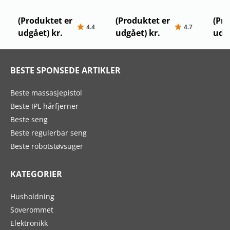
Bestway Hydro-Force
Bestway Hydro Force
Bestw
Freesoul
Oceana paddleboard 10″
Aqua
(Produktet er
(Produktet er
(Pro
4.4
4.7
udgået) kr.
udgået) kr.
udgå
BESTE SPONSEDE ARTIKLER
Beste massasjepistol
Beste IPL hårfjerner
Beste seng
Beste regulerbar seng
Beste robotstøvsuger
KATEGORIER
Husholdning
Soverommet
Elektronikk