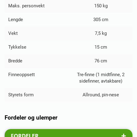
Maks. personvekt
150 kg
Lengde
305 cm
Vekt
7,5 kg
Tykkelse
15 cm
Bredde
76 cm
Finneoppsett
Tre-finne (1 midtfinne, 2
sidefinner, avtakbare)
Styrets form
Allround, pin-nese
Fordeler og ulemper
FORDELER