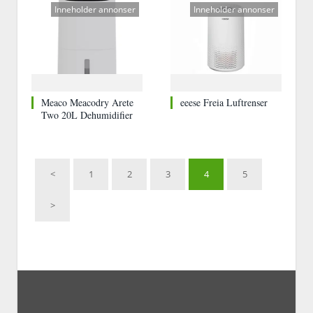
Inneholder annonser
Inneholder annonser
Meaco Meacodry Arete
eeese Freia Luftrenser
Two 20L Dehumidifier
<
1
2
3
4
5
>