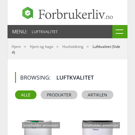
MENU:
LUFTKVALITET
»
»
»
Hjem
Hjem og hage
Husholdning
Luftkvalitet
(Side
4)
BROWSING:
LUFTKVALITET
ALLE
PRODUKTER
ARTIKLEN
Inneholder annonser
Inneholder annonser