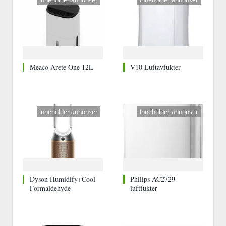
Meaco Arete One 12L
V10 Luftavfukter
Inneholder annonser
Inneholder annonser
Dyson Humidify+Cool
Philips AC2729
Formaldehyde
luftfukter