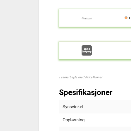
L
I samarbejde med PriceRunner
Spesifikasjoner
Synsvinkel
Oppløsning