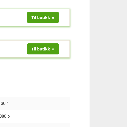
Til butikk
Til butikk
130 °
080 p