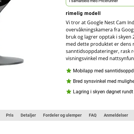
I samarbeid med Pricerunner
rimelig modell
Vi tror at Google Nest Cam Ind
overvåkningskamera fra Google
bruk og lagrer opptak i skyen 24
med dette produktet er dens
sanntidsoppdateringer, rask r
visningsvinkel med nattsynfun
Mobilapp med sanntidsoppdat
Bred synsvinkel med mulighet
Lagring i skyen døgnet rundt
Pris
Detaljer
Fordeler og ulemper
FAQ
Anmeldelser