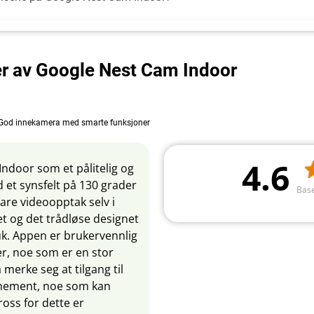
er av Google Nest Cam Indoor
God innekamera med smarte funksjoner
4.6
ndoor som et pålitelig og
 et synsfelt på 130 grader
Base
are videoopptak selv i
et og det trådløse designet
ruk. Appen er brukervennlig
er, noe som er en stor
å merke seg at tilgang til
nnement, noe som kan
ross for dette er