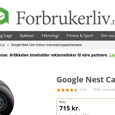
brukerliv
g hage
Kjøkken
Teknologi
Fitness & Sport
Om oss
logi
» Google Nest Cam Indoor overvaakningskameraene
nse: Artikkelen inneholder reklamelinker til våre partnere.
Le
Google Nest C
(4.6)
18391 anmelde
Pris:
715 kr.