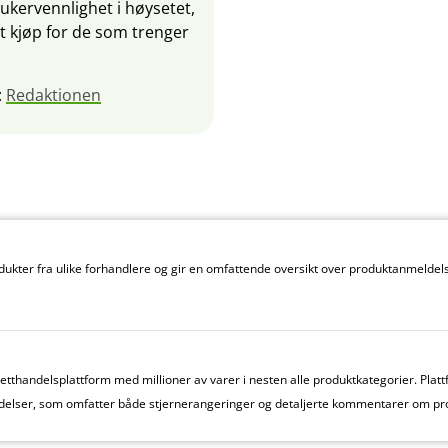
ukervennlighet i høysetet,
llt kjøp for de som trenger
:
Redaktionen
kter fra ulike forhandlere og gir en omfattende oversikt over produktanmeldels
thandelsplattform med millioner av varer i nesten alle produktkategorier. Plattf
elser, som omfatter både stjernerangeringer og detaljerte kommentarer om pr