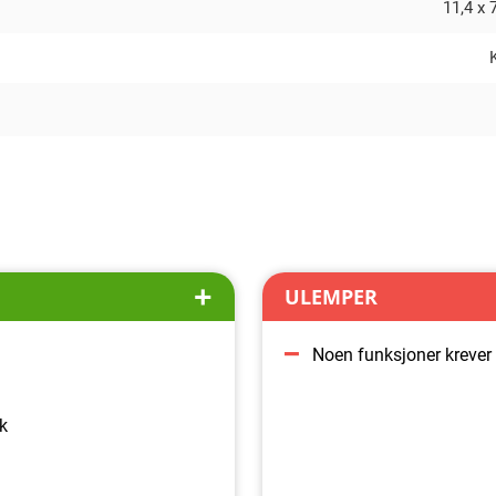
11,4 x 
ULEMPER
Noen funksjoner kreve
k