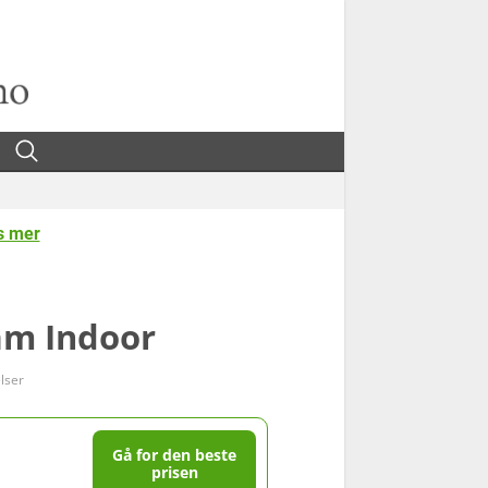
s mer
am Indoor
lser
Gå for den beste
prisen