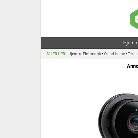
For
Hjem o
DU ER HER:
Hjem
»
Elektronikk
•
Smart home
•
Tekno
Anno