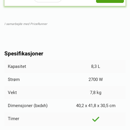
I samarbejde med PriceRunner
Spesifikasjoner
Kapasitet
8,3 L
Strøm
2700 W
Vekt
7,8 kg
Dimensjoner (bxdxh)
40,2 x 41,8 x 30,5 cm
Timer