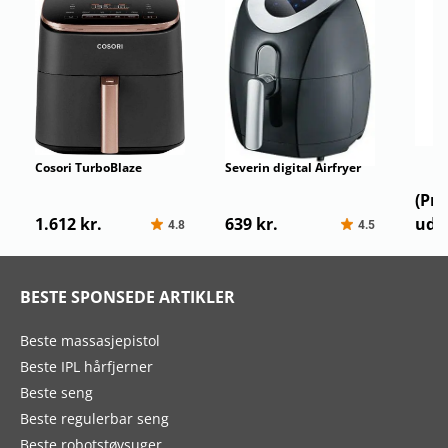
Cosori TurboBlaze
Severin digital Airfryer
Princ
XL
Digit
(Pro
1.612 kr.
639 kr.
udgå
4.8
4.5
BESTE SPONSEDE ARTIKLER
Beste massasjepistol
Beste IPL hårfjerner
Beste seng
Beste regulerbar seng
Beste robotstøvsuger