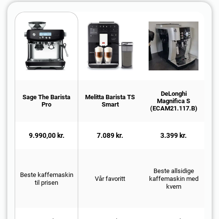
DeLonghi
Sage The Barista
Melitta Barista TS
D
Magnifica S
Pro
Smart
(ECAM21.117.B)
9.990,00 kr.
7.089 kr.
3.399 kr.
Beste allsidige
Beste kaffemaskin
Vår favoritt
kaffemaskin med
a
til prisen
kvern
m