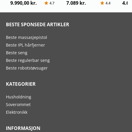
9.990,00 kr.
7.089 kr.
4.67
4.7
4.4
BESTE SPONSEDE ARTIKLER
Beste massasjepistol
Beste IPL hårfjerner
Beste seng
Beste regulerbar seng
Beste robotstøvsuger
KATEGORIER
Husholdning
Soverommet
Elektronikk
INFORMASJON