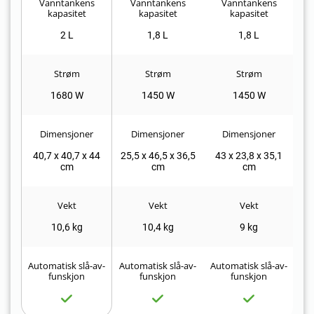
Vanntankens
Vanntankens
Vanntankens
kapasitet
kapasitet
kapasitet
2 L
1,8 L
1,8 L
Strøm
Strøm
Strøm
1680 W
1450 W
1450 W
Dimensjoner
Dimensjoner
Dimensjoner
40,7 x 40,7 x 44
25,5 x 46,5 x 36,5
43 x 23,8 x 35,1
23
cm
cm
cm
Vekt
Vekt
Vekt
10,6 kg
10,4 kg
9 kg
Automatisk slå-av-
Automatisk slå-av-
Automatisk slå-av-
Au
funskjon
funskjon
funskjon