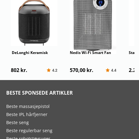
DeLonghi Keramisk
Nedis Wi-Fi Smart Fan
Stadl
Vifteovn
Heater
802 kr.
570,00 kr.
2.29
4.2
4.4
BESTE SPONSEDE ARTIKLER
Beste massasjepistol
Beste IPL hårfjerner
Beste seng
Beste regulerbar seng
Beste robotstøvsuger