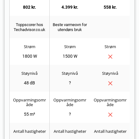
802 kr.
4.399 kr.
558 kr.
Toppscorer hos
Beste varmeovn for
Be
Techadvisor.co.uk
utendørs bruk
Strøm
Strøm
Strøm
1800 W
1500 W
Støynivå
Støynivå
Støynivå
48 dB
?
Oppvarmingsomr
Oppvarmingsomr
Oppvarmingsomr
Op
åde
åde
åde
55 m²
?
Antall hastigheter
Antall hastigheter
Antall hastigheter
An