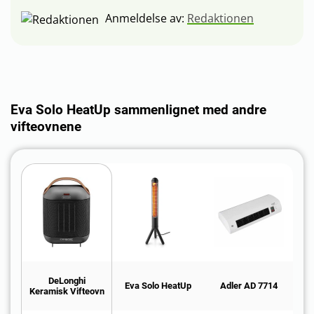
Anmeldelse av:
Redaktionen
Eva Solo HeatUp sammenlignet med andre
vifteovnene
DeLonghi
Eva Solo HeatUp
Adler AD 7714
E
Keramisk Vifteovn