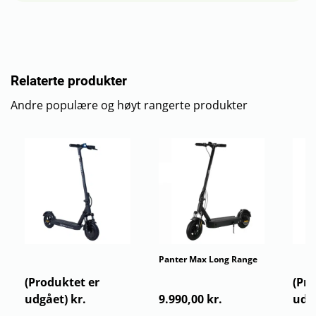
Relaterte produkter
Andre populære og høyt rangerte produkter
Nitrox S250 Long Range
Panter Max Long Range
Evobi
(Produktet er
(Pro
udgået) kr.
9.990,00 kr.
udgå