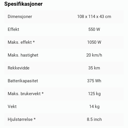
Spesifikasjoner
Dimensjoner
108 x 114 x 43 cm
Effekt
550 W
Maks. effekt *
1050 W
Maks. hastighet
20 km/h
Rekkevidde
35 km
Batterikapasitet
375 Wh
Maks. brukervekt *
125 kg
Vekt
14 kg
Hjulstørrelse *
8.5 inch