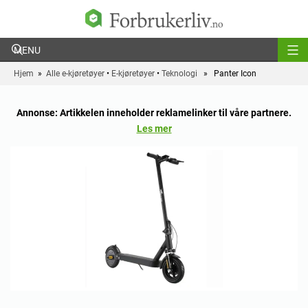
Forbrukerliv
Hjem
»
Alle e-kjøretøyer
•
E-kjøretøyer
•
Teknologi
» Panter Icon
Annonse: Artikkelen inneholder reklamelinker til våre partnere.
Les mer