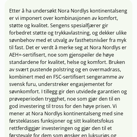
Etter å ha undersøkt Nora Nordlys kontinentalseng
er vi imponert over kombinasjonen av komfort,
støtte og kvalitet. Sengens spesialfjærer gir
forbedret støtte og trykkavlastning, og dekker ulike
søvnbehov med et utvalg av fasthetsnivåer fra myk
til fast. Det er verdt å merke seg at Nora Nordlys er
AEH+-sertifisert, noe som gjenspeiler de høye
standardene for kvalitet, helse og komfort. Bruken
av svært pustende polstring og en overmadrass,
kombinert med en FSC-sertifisert sengeramme av
svensk furu, understreker engasjementet for
søvnkomfort. I tillegg gir den utvidede garantien og
prøveperioden trygghet, noe som gjør den til en
god investering til tross for den høye prisen. Vi
mener at Nora Nordlys kontinentalseng med sine
førsteklasses funksjoner og sitt kvalitetsfokus
rettferdiggjør investeringen og gjør den til et
førstevalg for dem som ønsker en luksuriøs og