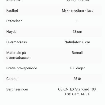
Materiale
Springmadrass
Fasthet
Myk - medium - fast
Størrelser
6
Høyde
68 cm
Overmadrass
Naturlatex, 6 cm
Materiale på
Bomull
overmadrassen
Gratis prøveperiode
100 dager
Garanti
25 år
Sertifiseringer
OEKO-TEX Standard 100,
FSC Cert. AHE+