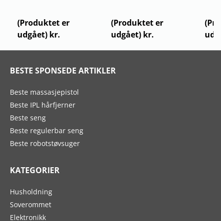
Nordic Dream Ragna
NordicDream Astrid
Nord
Nordlys beste-seng-stor-
Nordlys
Fjord
(Produktet er
(Produktet er
(Pro
test-av-senger (modified
test-
udgået) kr.
udgået) kr.
udgå
from Nordlys)
from 
BESTE SPONSEDE ARTIKLER
Beste massasjepistol
Beste IPL hårfjerner
Beste seng
Beste regulerbar seng
Beste robotstøvsuger
KATEGORIER
Husholdning
Soverommet
Elektronikk