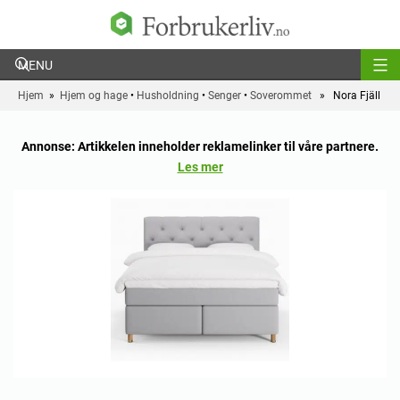
Forbrukerliv
Hjem
»
Hjem og hage
•
Husholdning
•
Senger
•
Soverommet
» Nora Fjäll
Annonse: Artikkelen inneholder reklamelinker til våre partnere.
Les mer