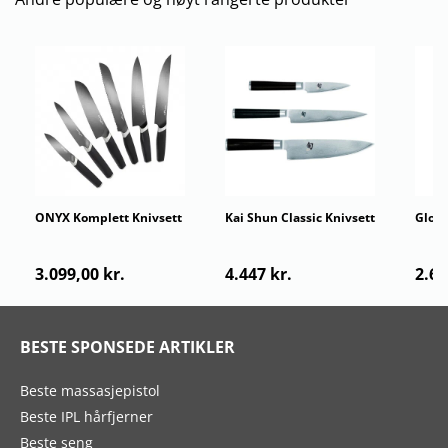
ONYX Komplett Knivsett
Kai Shun Classic Knivsett
Globa
3 Deler
med 3
3.099,00 kr.
4.447 kr.
2.69
BESTE SPONSEDE ARTIKLER
Beste massasjepistol
Beste IPL hårfjerner
Beste seng