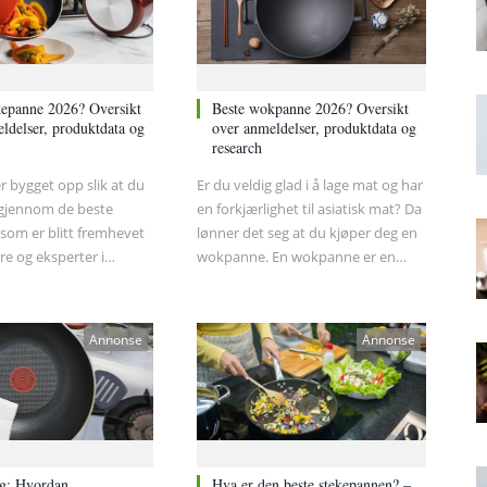
kepanne 2026? Oversikt
Beste wokpanne 2026? Oversikt
ldelser, produktdata og
over anmeldelser, produktdata og
research
r bygget opp slik at du
Er du veldig glad i å lage mat og har
 igjennom de beste
en forkjærlighet til asiatisk mat? Da
som er blitt fremhevet
lønner det seg at du kjøper deg en
re og eksperter i
wokpanne. En wokpanne er en
ter. Vi begynner med å
essensiell type panne å ha dersom
m hva stekepannene
du er glad i asiatisk mat som både
dan de fungerer, og
er sunn, rask og deilig.
Annonse
Annonse
r vi mer konkret inn på
ene og forbrukerne har
hver enkelt
.
ng: Hvordan
Hva er den beste stekepannen? –