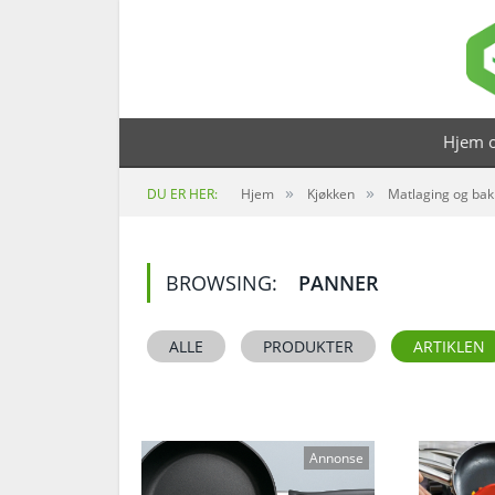
Hjem o
»
»
DU ER HER:
Hjem
Kjøkken
Matlaging og bak
BROWSING:
PANNER
ALLE
PRODUKTER
ARTIKLEN
Annonse