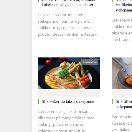
kokekar med gode anmeldelser
vedlikeho
stekepan
Danske ONYX produserer
Stekepanner
stekepanner, panner og annet
kjøkkenutst
kjøkkenutstyr og passer spesielt
tilberede e
godt for de som ønsker fantastisk
kan brukes p
kvalitet i stilig design. Vi har tatt en
induksjonso
nærmere titt på anmeldelser fra
tilberedt 
tidligere forbrukere for å gi deg et
lurer du ka
mer fullstendig bilde av hvorfor
Annonse
skal rengjør
ONYX kokekar er populære i
Her er litt
skandinaviske kjøkken.
være nyttig
Slik steker du laks i stekepanne
Slik tilbe
stekepann
Laks er en deilig fisk som kan
Pannestekt 
tilberedes på mange måter, men
klassisk re
steking i panne er en av de
velsmakend
enkleste og mest smakfulle