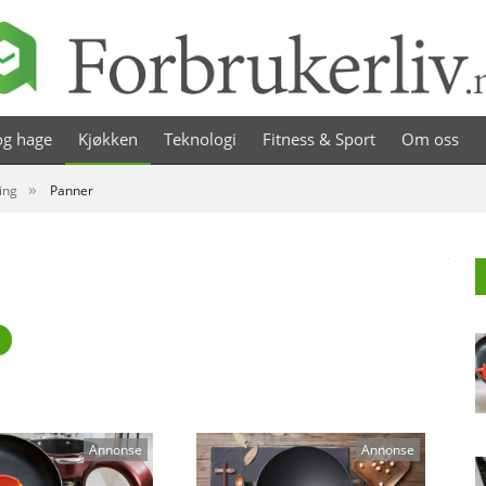
g hage
Kjøkken
Teknologi
Fitness & Sport
Om oss
»
ing
Panner
Annonse
Annonse