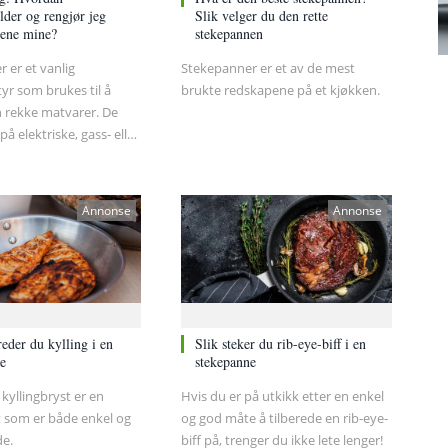
lder og rengjør jeg
Slik velger du den rette
nene mine?
stekepannen
 er et vanlig
Stekepanner er et av de mest
yr som brukes til å
brukte redskapene på et kjøkken.
n rekke matvarer. De
å elektriske, gass- eller
vner. Etter å ha
mat med stekepannen,
nskje på hvordan du
Annonse
Annonse
e den på riktig måte.
 informasjon som kan
 for deg.
reder du kylling i en
Slik steker du rib-eye-biff i en
e
stekepanne
kyllingbryst er en
Hvis du er på utkikk etter en enkel
tt som er både enkel og
og god måte å tilberede en rib-eye-
e.
biff på, trenger du ikke lete lenger!