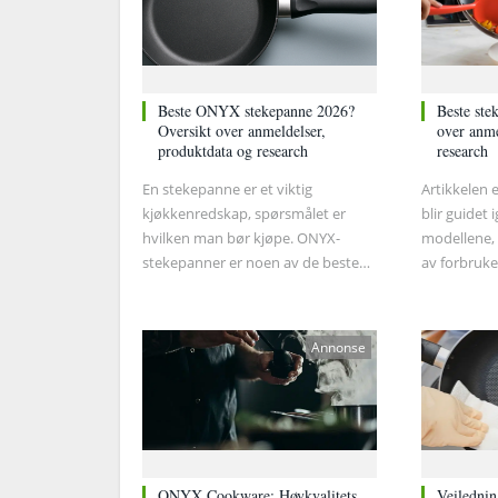
Beste ONYX stekepanne 2026?
Beste ste
Oversikt over anmeldelser,
over anme
produktdata og research
research
En stekepanne er et viktig
Artikkelen e
kjøkkenredskap, spørsmålet er
blir guidet
hvilken man bør kjøpe. ONYX-
modellene, 
stekepanner er noen av de beste
av forbruke
stekepannene på markedet. De er
diverse tes
av høy kvalitet og er laget av gode
gå igjenno
materialer som gjør dem holdbare
kan og hvor
Annonse
og slitesterke. I tillegg varmes de
deretter gå
jevnt opp slik at maten tilberedes
hva ekspert
optimalt.
skrevet om 
stekepanne
ONYX Cookware: Høykvalitets
Veiledni