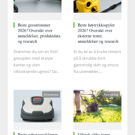
Beste gresstrimmer
Beste høytrykksspyler
2026? Oversikt over
2026? Oversikt over
anmeldelser, produktdata
eksterne tester,
og research
anmeldelser og research
Drømmer du om en flott
Er du lei av å bruke timevis
gressplen med skarpe
på å skrubbe bort
kanter og uten
gjenstridig skitt og smuss
viltvoksende ugress? Da
fra utemøbler,
kan det være at du burde
utendørsoverflater og
investere i en
bilen?
gresstrimmer.
Annonse
Annonse
Beste robotgressklipper
Utforsk ulike typer