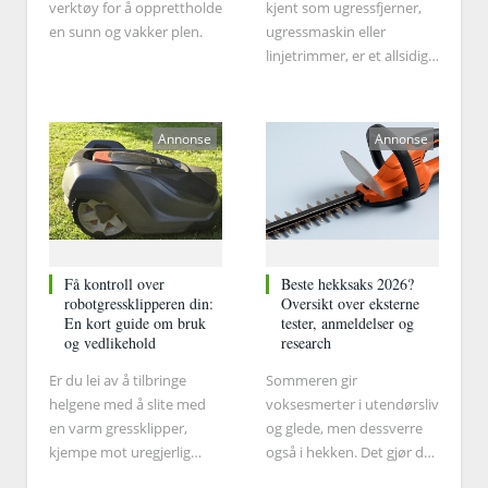
verktøy for å opprettholde
kjent som ugressfjerner,
en sunn og vakker plen.
ugressmaskin eller
linjetrimmer, er et allsidig
og effektivt verktøy som
brukes til å trimme gress
og ugress på vanskelig
Annonse
Annonse
steder, for eksempel rundt
trær, langs gjerder og i
nærheten av bygninger.
Få kontroll over
Beste hekksaks 2026?
robotgressklipperen din:
Oversikt over eksterne
En kort guide om bruk
tester, anmeldelser og
og vedlikehold
research
Er du lei av å tilbringe
Sommeren gir
helgene med å slite med
voksesmerter i utendørsliv
en varm gressklipper,
og glede, men dessverre
kjempe mot uregjerlig
også i hekken. Det gjør det
gress og kaste bort
nødvendig at du klipper