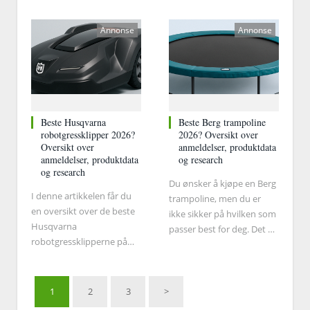
dyrebar tid?
den regelmessig. Det er
hardt arbeid, og derfor har
Annonse
Annonse
du bruk for en god
hekksaks.
Beste Husqvarna
Beste Berg trampoline
robotgressklipper 2026?
2026? Oversikt over
Oversikt over
anmeldelser, produktdata
anmeldelser, produktdata
og research
og research
Du ønsker å kjøpe en Berg
I denne artikkelen får du
trampoline, men du er
en oversikt over de beste
ikke sikker på hvilken som
Husqvarna
passer best for deg. Det er
robotgressklipperne på
mange Berg-trampoliner
markedet
på markedet, og det kan
være vanskelig å
bestemme seg for hvilken
1
2
3
>
som passer for deg.