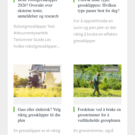
2026? Oversikt over
gressklippere: Hvilken
eksterne tester,
type passer best for deg?
anmeldelser og research
For å opprettholde en
Robotgressklipper Test
sunn og pen plen er det
%%currentyear%%
viktig å bruke en effektiv
Testvinner Guide Les
gressklipper.
hvilke robotgressklippere
ekspertene har kåret til
testvinnere ⭐
Prissammenligning → Les
Annonse
Annonse
mer
Gass eller elektrisk? Velg
Fordelene ved å bruke en
riktig gressklipper til din
gresstrimmer for å
plen
vedlikeholde gressplenen
En gressklipper er et viktig
En gresstrimmer, også